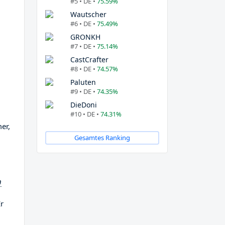
#5 • DE •
75.59%
Wautscher
#6 • DE •
75.49%
GRONKH
#7 • DE •
75.14%
CastCrafter
#8 • DE •
74.57%
Paluten
#9 • DE •
74.35%
DieDoni
#10 • DE •
74.31%
er,
Gesamtes Ranking
n
Er