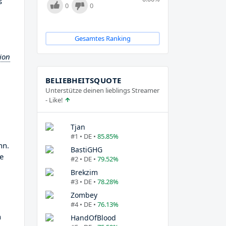
s
0
0
Gesamtes Ranking
ion
BELIEBHEITSQUOTE
Unterstütze deinen lieblings Streamer
- Like!
Tjan
#1 • DE •
85.85%
nn.
BastiGHG
le
#2 • DE •
79.52%
Brekzim
#3 • DE •
78.28%
Zombey
#4 • DE •
76.13%
n
HandOfBlood