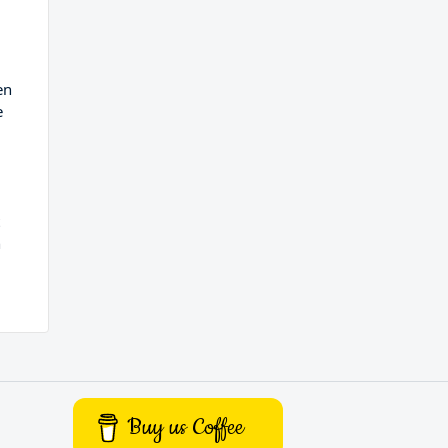
en
e
n
Buy us Coffee