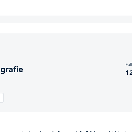
Fol
grafie
1