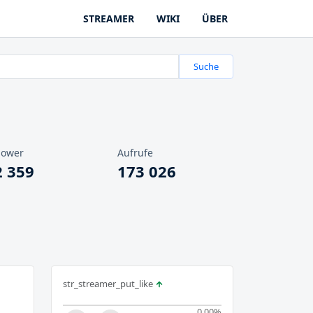
STREAMER
WIKI
ÜBER
Suche
lower
Aufrufe
2 359
173 026
str_streamer_put_like
0.00
%