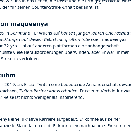
wir uns in das Leben, die Reise und die Erfolgsgeschichte eine
der für seinen Counter-Strike -Inhalt bekannt ist.
 von maqueenya
89
in
Dortmund
. Er wuchs auf
hat seit jungen Jahren eine Faszinat
wicklungen auf diesem Gebiet mit großem Interesse
. maqueenyas
ar 32 y/o. Hat auf anderen plattformen eine anhängerschaft
r musste viele Herausforderungen überwinden, aber Er war immer
Strike zu verfolgen.
 Ruhm
2019, als Er auf Twitch eine bedeutende Anhängerschaft gewa
gewachsen,
Twitch-Partnerstatus erhalten
. Er ist zum Vorbild für vie
eise ist nichts weniger als inspirierend.
nya eine lukrative Karriere aufgebaut. Er konnte aus seiner
nzielle Stabilität erreicht. Er konnte ein nachhaltiges Einkomme