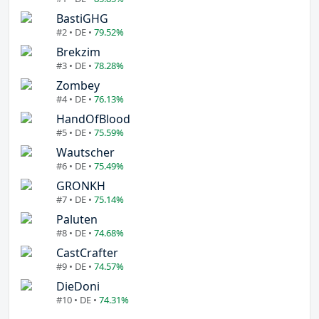
BastiGHG
#2 • DE •
79.52%
Brekzim
#3 • DE •
78.28%
Zombey
#4 • DE •
76.13%
HandOfBlood
#5 • DE •
75.59%
Wautscher
#6 • DE •
75.49%
GRONKH
#7 • DE •
75.14%
Paluten
#8 • DE •
74.68%
CastCrafter
#9 • DE •
74.57%
DieDoni
#10 • DE •
74.31%