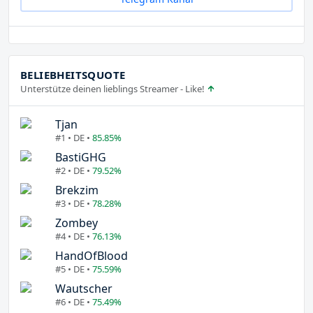
BELIEBHEITSQUOTE
Unterstütze deinen lieblings Streamer - Like!
Tjan
#1 • DE •
85.85%
BastiGHG
#2 • DE •
79.52%
Brekzim
#3 • DE •
78.28%
Zombey
#4 • DE •
76.13%
HandOfBlood
#5 • DE •
75.59%
Wautscher
#6 • DE •
75.49%