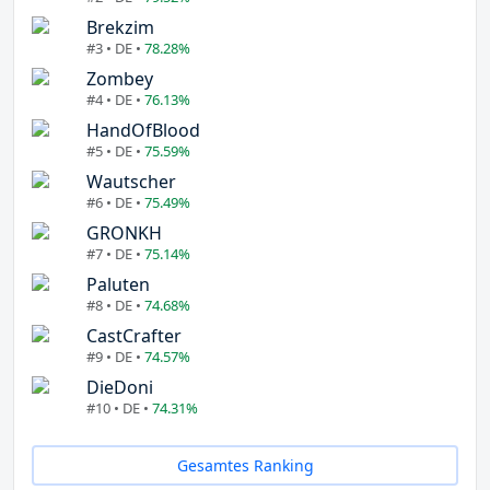
Brekzim
#3 • DE •
78.28%
Zombey
#4 • DE •
76.13%
HandOfBlood
#5 • DE •
75.59%
Wautscher
#6 • DE •
75.49%
GRONKH
#7 • DE •
75.14%
Paluten
#8 • DE •
74.68%
CastCrafter
#9 • DE •
74.57%
DieDoni
#10 • DE •
74.31%
Gesamtes Ranking