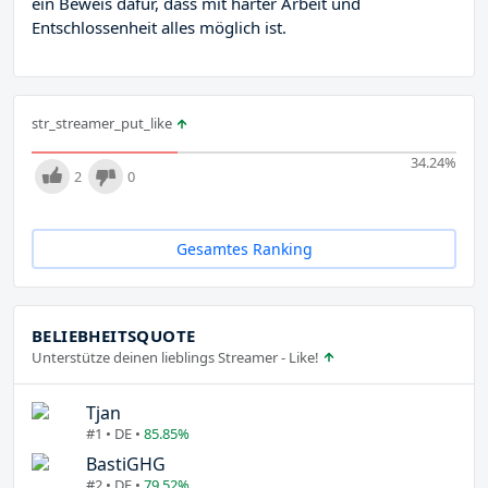
ein Beweis dafür, dass mit harter Arbeit und
Entschlossenheit alles möglich ist.
str_streamer_put_like
34.24
%
2
0
Gesamtes Ranking
BELIEBHEITSQUOTE
Unterstütze deinen lieblings Streamer - Like!
Tjan
#1 • DE •
85.85%
BastiGHG
#2 • DE •
79.52%