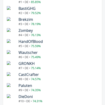
#1 • DE •
85.85%
BastiGHG
#2 • DE •
79.52%
Brekzim
#3 • DE •
78.19%
Zombey
#4 • DE •
76.13%
HandOfBlood
#5 • DE •
75.59%
Wautscher
#6 • DE •
75.49%
GRONKH
#7 • DE •
75.14%
CastCrafter
#8 • DE •
74.57%
Paluten
#9 • DE •
74.35%
DieDoni
#10 • DE •
74.31%