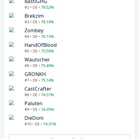
BastiGHG
#2 • DE •
79.52%
Brekzim
#3 • DE •
78.19%
Zombey
#4 • DE •
76.13%
HandOfBlood
#5 • DE •
75.59%
Wautscher
#6 • DE •
75.49%
GRONKH
#7 • DE •
75.14%
CastCrafter
#8 • DE •
74.57%
Paluten
#9 • DE •
74.35%
DieDoni
#10 • DE •
74.31%