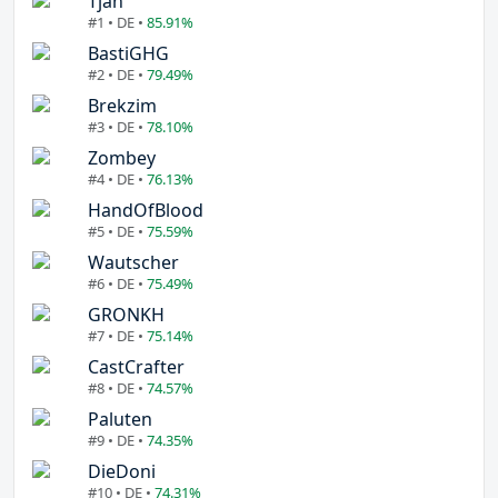
Tjan
#1 • DE •
85.91%
BastiGHG
#2 • DE •
79.49%
Brekzim
#3 • DE •
78.10%
Zombey
#4 • DE •
76.13%
HandOfBlood
#5 • DE •
75.59%
Wautscher
#6 • DE •
75.49%
GRONKH
#7 • DE •
75.14%
CastCrafter
#8 • DE •
74.57%
Paluten
#9 • DE •
74.35%
DieDoni
#10 • DE •
74.31%