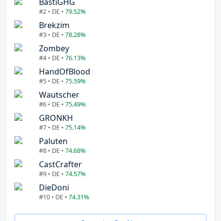
BastiGHG
#2 • DE •
79.52%
Brekzim
#3 • DE •
78.28%
Zombey
#4 • DE •
76.13%
HandOfBlood
#5 • DE •
75.59%
Wautscher
#6 • DE •
75.49%
GRONKH
#7 • DE •
75.14%
Paluten
#8 • DE •
74.68%
CastCrafter
#9 • DE •
74.57%
DieDoni
#10 • DE •
74.31%