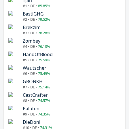
Tjan
#1 • DE •
85.85%
BastiGHG
#2 • DE •
79.52%
Brekzim
#3 • DE •
78.28%
Zombey
#4 • DE •
76.13%
HandOfBlood
#5 • DE •
75.59%
Wautscher
#6 • DE •
75.49%
GRONKH
#7 • DE •
75.14%
CastCrafter
#8 • DE •
74.57%
Paluten
#9 • DE •
74.35%
DieDoni
#10 • DE •
74.31%