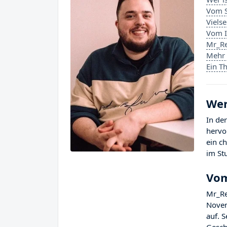
Vom S
Viels
Vom I
Mr_Re
Mehr 
Ein T
Wer
In de
hervo
ein c
im St
Vom
Mr_Re
Novem
auf. 