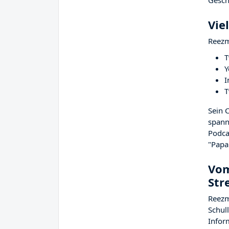
Gesch
Vie
Reezm
T
Y
I
T
Sein 
spann
Podca
"Papap
Vom
Str
Reezm
Schul
Infor