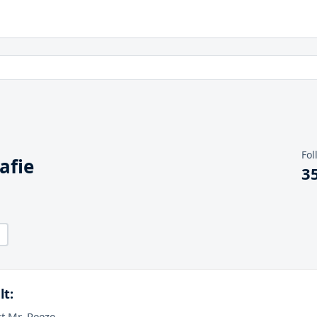
Fol
afie
3
lt:
st Mr_Reeze