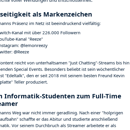
ichte voller Wendungen und Entschlossenheit.
lseitigkeit als Markenzeichen
anns Präsenz im Netz ist beeindruckend vielfältig:
witch-Kanal mit über 226.000 Followern
ouTube-Kanal "Reeze"
nstagram: @lemonreezy
witter: @Reeze
Content reicht von unterhaltsamen "Just Chatting"-Streams bis hin
enden Special Events. Besonders beliebt ist sein wöchentlicher
st "Edeltalk", den er seit 2018 mit seinem besten Freund Kevin
latte" Teller produziert.
 Informatik-Studenten zum Full-Time
eamer
anns Weg war nicht immer geradlinig. Nach einer "holprigen
laufbahn" schaffte er das Abitur und studierte anschließend
matik. Vor seinem Durchbruch als Streamer arbeitete er als