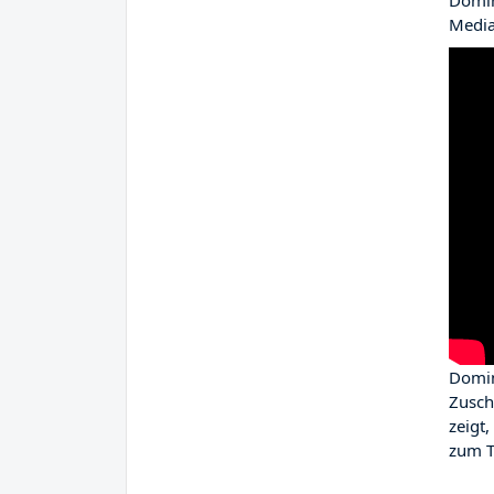
Domin
Media
Domini
Zusch
zeigt
zum T