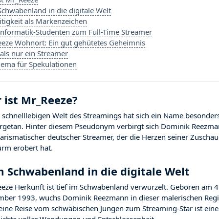
chwabenland in die digitale Welt
eitigkeit als Markenzeichen
nformatik-Studenten zum Full-Time Streamer
eze Wohnort: Ein gut gehütetes Geheimnis
als nur ein Streamer
hema für Spekulationen
 ist Mr_Reeze?
r schnelllebigen Welt des Streamings hat sich ein Name besonder
rgetan. Hinter diesem Pseudonym verbirgt sich Dominik Reezma
harismatischer deutscher Streamer, der die Herzen seiner Zuschau
urm erobert hat.
 Schwabenland in die digitale Welt
eze Herkunft ist tief im Schwabenland verwurzelt. Geboren am 4
ber 1993, wuchs Dominik Reezmann in dieser malerischen Reg
Seine Reise vom schwäbischen Jungen zum Streaming-Star ist eine