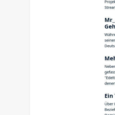
Proje
Strea
Mr_
Geh
Währe
seinen
Deuts
Meh
Neben
gefas
"Edel
denen
Ein
Über 
Bezie