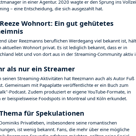
ktmanager in einer Agentur. 2020 wagte er den Sprung ins Vollzei
ming – eine Entscheidung, die sich ausgezahlt hat.
Reeze Wohnort: Ein gut gehütetes
eimnis
nd über Reezmanns beruflichen Werdegang viel bekannt ist, hält
 aktuellen Wohnort privat. Es ist lediglich bekannt, dass er in
chland lebt und von dort aus in der Streaming-Community aktiv i
r als nur ein Streamer
 seinen Streaming-Aktivitäten hat Reezmann auch als Autor Fuß
st. Gemeinsam mit Papaplatte veröffentlichte er ein Buch zum
talk"-Podcast. Zudem produziert er eigene YouTube-Formate, in
 er beispielsweise Foodspots in Montreal und Köln erkundet.
 Thema für Spekulationen
Dominiks Privatleben, insbesondere seine romantischen
hungen, ist wenig bekannt. Fans, die mehr über eine mögliche