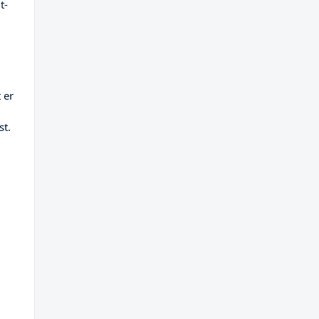
t-
 er
st.