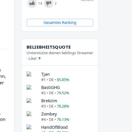
14
2
Gesamtes Ranking
BELIEBHEITSQUOTE
Unterstütze deinen lieblings Streamer
- Like!
s
Tjan
nn,
#1 • DE •
85.85%
er
BastiGHG
#2 • DE •
79.52%
Brekzim
#3 • DE •
78.28%
.
Zombey
ion
#4 • DE •
76.13%
HandOfBlood