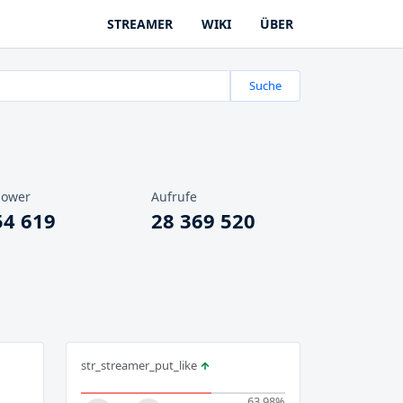
STREAMER
WIKI
ÜBER
Suche
lower
Aufrufe
54 619
28 369 520
str_streamer_put_like
63.98
%