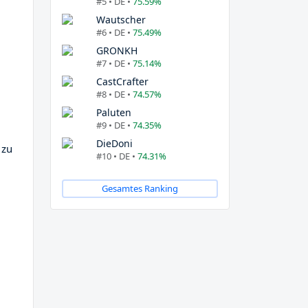
#5 • DE •
75.59%
Wautscher
#6 • DE •
75.49%
GRONKH
#7 • DE •
75.14%
CastCrafter
#8 • DE •
74.57%
Paluten
#9 • DE •
74.35%
DieDoni
 zu
#10 • DE •
74.31%
Gesamtes Ranking