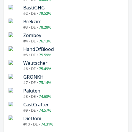
BastiGHG
#2 • DE •
79.52%
Brekzim
#3 • DE •
78.28%
Zombey
#4 • DE •
76.13%
HandOfBlood
#5 • DE •
75.59%
Wautscher
#6 • DE •
75.49%
GRONKH
#7 • DE •
75.14%
Paluten
#8 • DE •
74.68%
CastCrafter
#9 • DE •
74.57%
DieDoni
#10 • DE •
74.31%