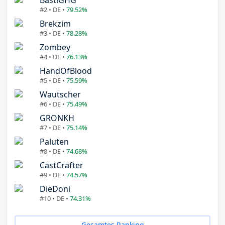
#2 • DE •
79.52%
Brekzim
#3 • DE •
78.28%
Zombey
#4 • DE •
76.13%
HandOfBlood
#5 • DE •
75.59%
Wautscher
#6 • DE •
75.49%
GRONKH
#7 • DE •
75.14%
Paluten
#8 • DE •
74.68%
CastCrafter
#9 • DE •
74.57%
DieDoni
#10 • DE •
74.31%
Gesamtes Ranking