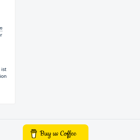
en
r
ist
ion
Buy us Coffee