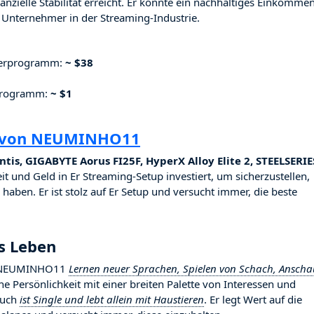
nzielle Stabilität erreicht. Er konnte ein nachhaltiges Einkomme
Unternehmer in der Streaming-Industrie.
nerprogramm:
~ $38
rprogramm:
~ $1
g von NEUMINHO11
tis, GIGABYTE Aorus FI25F, HyperX Alloy Elite 2, STEELSERIE
eit und Geld in Er Streaming-Setup investiert, um sicherzustellen,
haben. Er ist stolz auf Er Setup und versucht immer, die beste
s Leben
eßt NEUMINHO11
Lernen neuer Sprachen, Spielen von Schach, Ansch
iche Persönlichkeit mit einer breiten Palette von Interessen und
auch
ist Single und lebt allein mit Haustieren
. Er legt Wert auf die