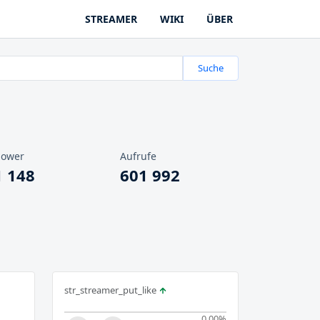
STREAMER
WIKI
ÜBER
Suche
lower
Aufrufe
1 148
601 992
str_streamer_put_like
0.00
%