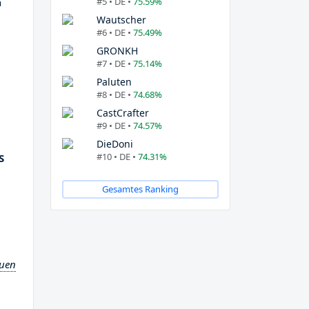
#5 • DE •
75.59%
n
Wautscher
#6 • DE •
75.49%
GRONKH
#7 • DE •
75.14%
Paluten
#8 • DE •
74.68%
CastCrafter
#9 • DE •
74.57%
DieDoni
#10 • DE •
74.31%
S
Gesamtes Ranking
auen