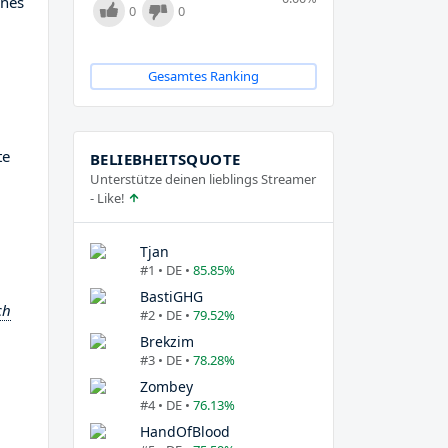
ines
0
0
Gesamtes Ranking
te
BELIEBHEITSQUOTE
Unterstütze deinen lieblings Streamer
- Like!
Tjan
#1 • DE •
85.85%
BastiGHG
ch
#2 • DE •
79.52%
Brekzim
#3 • DE •
78.28%
Zombey
#4 • DE •
76.13%
HandOfBlood