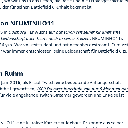
o wir uns in das Leben, die Reise und die Erfolgsgeschichte e
der für seinen Battlefield 6 -Inhalt bekannt ist.
e von NEUMINHO11
86
in
Duisburg
. Er wuchs auf
hat schon seit seiner Kindheit eine
 Leidenschaft auch heute noch in seiner Freizeit
. NEUMINHO11s
r 36 y/o. War vollzeitstudent und hat nebenbei gestreamt. Er muss
 war immer entschlossen, seine Leidenschaft für Battlefield 6 zu
um Ruhm
 2016, als Er auf Twitch eine bedeutende Anhängerschaft
iebtheit gewachsen,
1000 Follower innerhalb von nur 5 Monaten na
d für viele angehende Twitch-Streamer geworden und Er Reise ist
NHO11 eine lukrative Karriere aufgebaut. Er konnte aus seiner