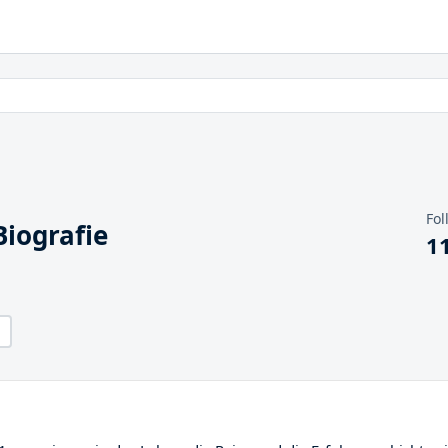
Fol
iografie
1