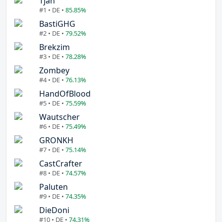
Tjan
#1 • DE •
85.85%
BastiGHG
#2 • DE •
79.52%
Brekzim
#3 • DE •
78.28%
Zombey
#4 • DE •
76.13%
HandOfBlood
#5 • DE •
75.59%
Wautscher
#6 • DE •
75.49%
GRONKH
#7 • DE •
75.14%
CastCrafter
#8 • DE •
74.57%
Paluten
#9 • DE •
74.35%
DieDoni
#10 • DE •
74.31%