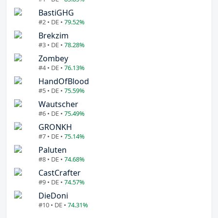
BastiGHG
#2 • DE •
79.52%
Brekzim
#3 • DE •
78.28%
Zombey
#4 • DE •
76.13%
HandOfBlood
#5 • DE •
75.59%
Wautscher
#6 • DE •
75.49%
GRONKH
#7 • DE •
75.14%
Paluten
#8 • DE •
74.68%
CastCrafter
#9 • DE •
74.57%
DieDoni
#10 • DE •
74.31%