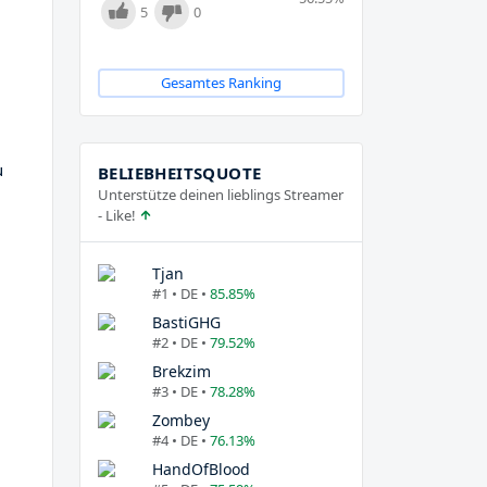
5
0
Gesamtes Ranking
u
BELIEBHEITSQUOTE
Unterstütze deinen lieblings Streamer
- Like!
Tjan
#1 • DE •
85.85%
BastiGHG
#2 • DE •
79.52%
Brekzim
#3 • DE •
78.28%
Zombey
#4 • DE •
76.13%
HandOfBlood