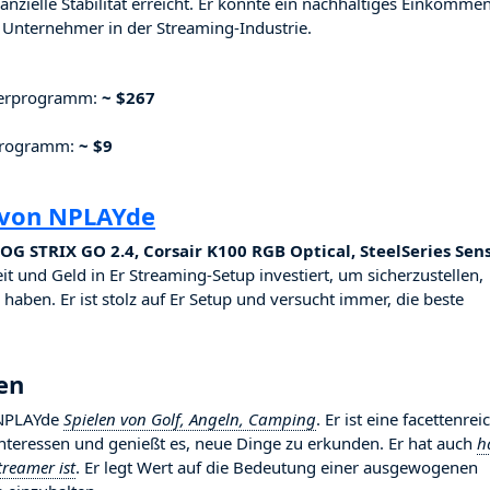
nzielle Stabilität erreicht. Er konnte ein nachhaltiges Einkomme
Unternehmer in der Streaming-Industrie.
nerprogramm:
~ $267
rprogramm:
~ $9
 von NPLAYde
G STRIX GO 2.4, Corsair K100 RGB Optical, SteelSeries Sen
eit und Geld in Er Streaming-Setup investiert, um sicherzustellen,
haben. Er ist stolz auf Er Setup und versucht immer, die beste
en
t NPLAYde
Spielen von Golf, Angeln, Camping
. Er ist eine facettenrei
 Interessen und genießt es, neue Dinge zu erkunden. Er hat auch
h
treamer ist
. Er legt Wert auf die Bedeutung einer ausgewogenen