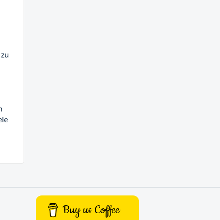
 zu
n
ele
Buy us Coffee