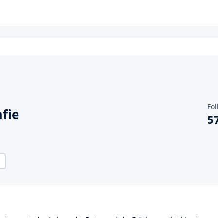
Fol
fie
5