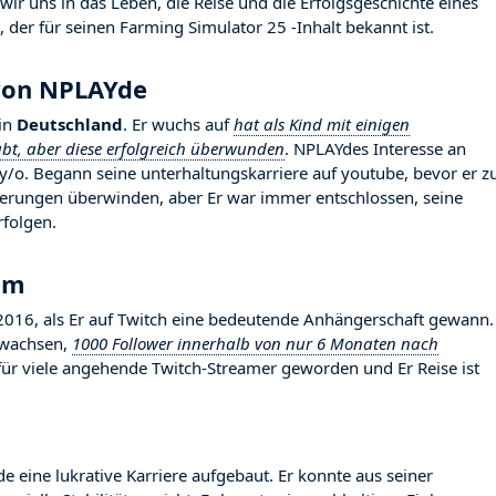
r uns in das Leben, die Reise und die Erfolgsgeschichte eines
 der für seinen Farming Simulator 25 -Inhalt bekannt ist.
 von NPLAYde
in
Deutschland
. Er wuchs auf
hat als Kind mit einigen
t, aber diese erfolgreich überwunden
. NPLAYdes Interesse an
y/o. Begann seine unterhaltungskarriere auf youtube, bevor er z
rderungen überwinden, aber Er war immer entschlossen, seine
rfolgen.
hm
16, als Er auf Twitch eine bedeutende Anhängerschaft gewann.
gewachsen,
1000 Follower innerhalb von nur 6 Monaten nach
d für viele angehende Twitch-Streamer geworden und Er Reise ist
e eine lukrative Karriere aufgebaut. Er konnte aus seiner