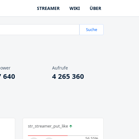
STREAMER
WIKI
ÜBER
Suche
lower
Aufrufe
7 640
4 265 360
str_streamer_put_like
56.55
%