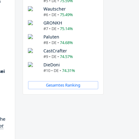
#5 • DE •
75.59%
n
Wautscher
#6 • DE •
75.49%
GRONKH
#7 • DE •
75.14%
Paluten
#8 • DE •
74.68%
CastCrafter
#9 • DE •
74.57%
DieDoni
#10 • DE •
74.31%
sei
Gesamtes Ranking
che
at