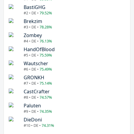
BastiGHG
#2 • DE •
79.52%
Brekzim
#3 • DE •
78.28%
Zombey
#4 • DE •
76.13%
HandOfBlood
#5 • DE •
75.59%
Wautscher
#6 • DE •
75.49%
GRONKH
#7 • DE •
75.14%
CastCrafter
#8 • DE •
74.57%
Paluten
#9 • DE •
74.35%
DieDoni
#10 • DE •
74.31%