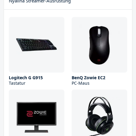
Nyalina Streamer-Ausrüstung
Logitech G G915
BenQ Zowie EC2
Tastatur
PC-Maus