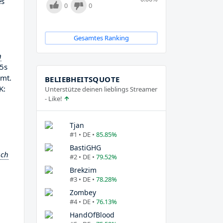
es
0
0
Gesamtes Ranking
n
5s
amt.
BELIEBHEITSQUOTE
K:
Unterstütze deinen lieblings Streamer
- Like!
Tjan
#1 • DE •
85.85%
BastiGHG
ach
#2 • DE •
79.52%
Brekzim
#3 • DE •
78.28%
Zombey
#4 • DE •
76.13%
HandOfBlood