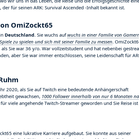
 wir uns in das Leben, die Reise und die Erfolgsgeschichte ein
 der für seinen ARK: Survival Ascended -Inhalt bekannt ist.
 von OmiZockt65
in
Deutschland
. Sie wuchs auf
wuchs in einer Familie von Gamer
Spiele zu spielen und sich mit seiner Familie zu messen
. OmiZockt6
 als Sie war 36 y/o. War vollzeitstudent und hat nebenbei gestre
en, aber Sie war immer entschlossen, seine Leidenschaft für AR
 Ruhm
2020, als Sie auf Twitch eine bedeutende Anhängerschaft
liebtheit gewachsen,
1000 Follower innerhalb von nur 6 Monaten n
ld für viele angehende Twitch-Streamer geworden und Sie Reise ist
kt65 eine lukrative Karriere aufgebaut. Sie konnte aus seiner