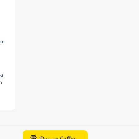
kum
st
n