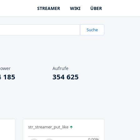
STREAMER
WIKI
ÜBER
Suche
lower
Aufrufe
4 185
354 625
str_streamer_put_like
0.00
%