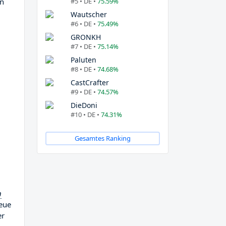
#5 • DE •
75.59%
en
Wautscher
#6 • DE •
75.49%
GRONKH
#7 • DE •
75.14%
Paluten
#8 • DE •
74.68%
CastCrafter
#9 • DE •
74.57%
DieDoni
#10 • DE •
74.31%
,
Gesamtes Ranking
n
neue
er