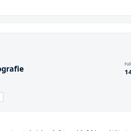
Fol
grafie
1