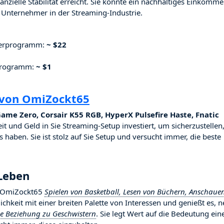
nzielle Stabilität erreicht. Sie konnte ein nachhaltiges Einkomm
Unternehmer in der Streaming-Industrie.
nerprogramm:
~ $22
rprogramm:
~ $1
 von OmiZockt65
ame Zero, Corsair K55 RGB, HyperX Pulsefire Haste, Fnatic
eit und Geld in Sie Streaming-Setup investiert, um sicherzustellen
 haben. Sie ist stolz auf Sie Setup und versucht immer, die beste
Leben
ßt OmiZockt65
Spielen von Basketball, Lesen von Büchern, Anschaue
nlichkeit mit einer breiten Palette von Interessen und genießt es, 
ge Beziehung zu Geschwistern
. Sie legt Wert auf die Bedeutung ein