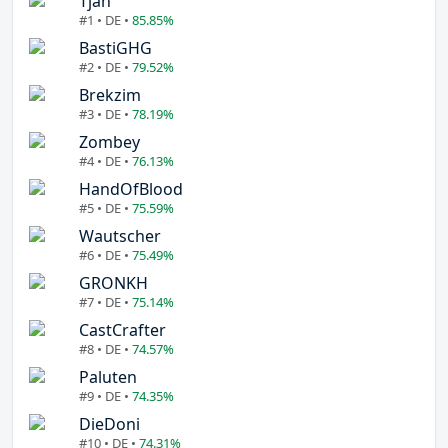
Tjan
#1 • DE •
85.85%
BastiGHG
#2 • DE •
79.52%
Brekzim
#3 • DE •
78.19%
Zombey
#4 • DE •
76.13%
HandOfBlood
#5 • DE •
75.59%
Wautscher
#6 • DE •
75.49%
GRONKH
#7 • DE •
75.14%
CastCrafter
#8 • DE •
74.57%
Paluten
#9 • DE •
74.35%
DieDoni
#10 • DE •
74.31%