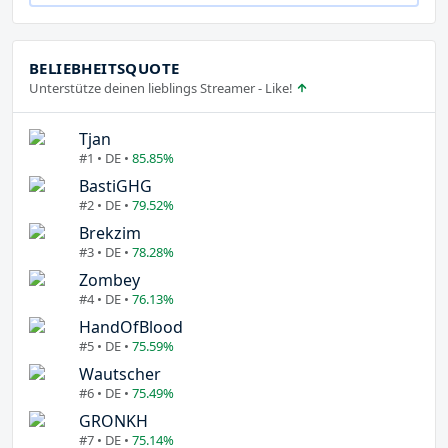
BELIEBHEITSQUOTE
Unterstütze deinen lieblings Streamer - Like!
Tjan
#1 • DE •
85.85%
BastiGHG
#2 • DE •
79.52%
Brekzim
#3 • DE •
78.28%
Zombey
#4 • DE •
76.13%
HandOfBlood
#5 • DE •
75.59%
Wautscher
#6 • DE •
75.49%
GRONKH
#7 • DE •
75.14%