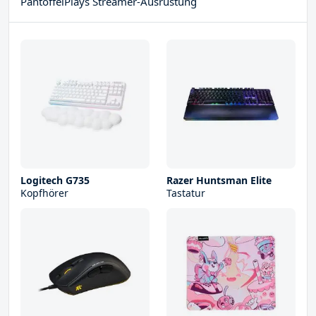
PantoffelPlays Streamer-Ausrüstung
Logitech G735
Razer Huntsman Elite
Kopfhörer
Tastatur