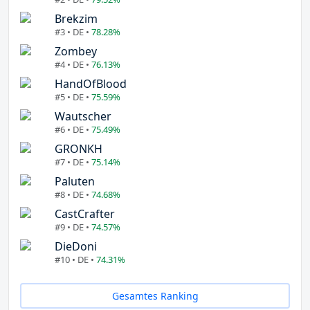
Brekzim
#3 • DE •
78.28%
Zombey
#4 • DE •
76.13%
HandOfBlood
#5 • DE •
75.59%
Wautscher
#6 • DE •
75.49%
GRONKH
#7 • DE •
75.14%
Paluten
#8 • DE •
74.68%
CastCrafter
#9 • DE •
74.57%
DieDoni
#10 • DE •
74.31%
Gesamtes Ranking