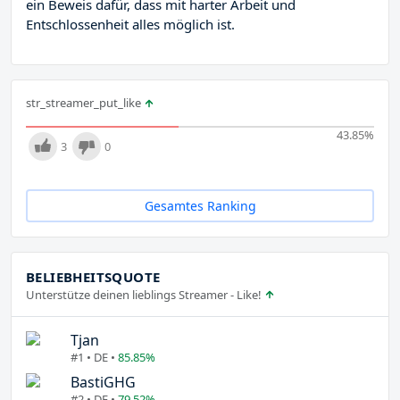
ein Beweis dafür, dass mit harter Arbeit und
Entschlossenheit alles möglich ist.
str_streamer_put_like
43.85
%
3
0
Gesamtes Ranking
BELIEBHEITSQUOTE
Unterstütze deinen lieblings Streamer - Like!
Tjan
#1 • DE •
85.85%
BastiGHG
#2 • DE •
79.52%