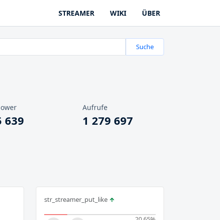
STREAMER
WIKI
ÜBER
Suche
lower
Aufrufe
5 639
1 279 697
str_streamer_put_like
20.65
%