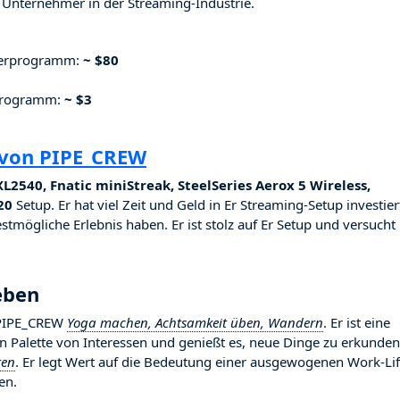
Unternehmer in der Streaming-Industrie.
nerprogramm:
~ $80
rprogramm:
~ $3
 von PIPE_CREW
2540, Fnatic miniStreak, SteelSeries Aerox 5 Wireless,
20
Setup. Er hat viel Zeit und Geld in Er Streaming-Setup investier
stmögliche Erlebnis haben. Er ist stolz auf Er Setup und versucht
eben
t PIPE_CREW
Yoga machen, Achtsamkeit üben, Wandern
. Er ist eine
ten Palette von Interessen und genießt es, neue Dinge zu erkunden
ren
. Er legt Wert auf die Bedeutung einer ausgewogenen Work-Lif
en.