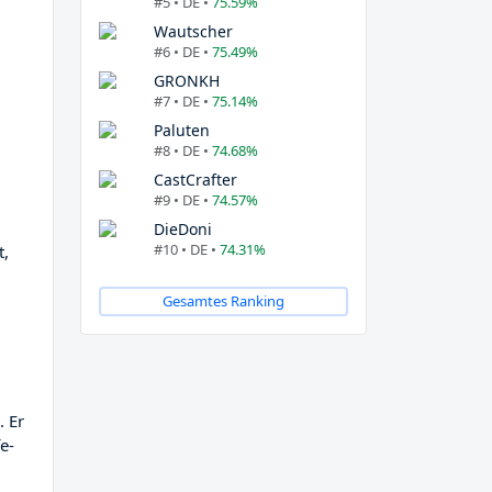
#5 • DE •
75.59%
Wautscher
#6 • DE •
75.49%
GRONKH
#7 • DE •
75.14%
Paluten
#8 • DE •
74.68%
CastCrafter
#9 • DE •
74.57%
DieDoni
#10 • DE •
74.31%
t,
Gesamtes Ranking
. Er
e-