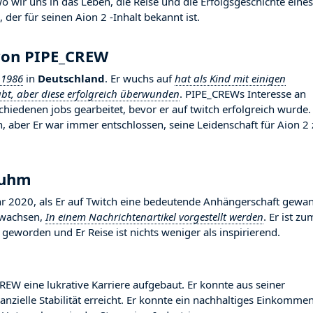
wir uns in das Leben, die Reise und die Erfolgsgeschichte eines
der für seinen Aion 2 -Inhalt bekannt ist.
 von PIPE_CREW
 1986
in
Deutschland
. Er wuchs auf
hat als Kind mit einigen
t, aber diese erfolgreich überwunden
. PIPE_CREWs Interesse an
chiedenen jobs gearbeitet, bevor er auf twitch erfolgreich wurde.
 aber Er war immer entschlossen, seine Leidenschaft für Aion 2 
Ruhm
2020, als Er auf Twitch eine bedeutende Anhängerschaft gewan
gewachsen,
In einem Nachrichtenartikel vorgestellt werden
. Er ist zu
geworden und Er Reise ist nichts weniger als inspirierend.
REW eine lukrative Karriere aufgebaut. Er konnte aus seiner
nzielle Stabilität erreicht. Er konnte ein nachhaltiges Einkomme