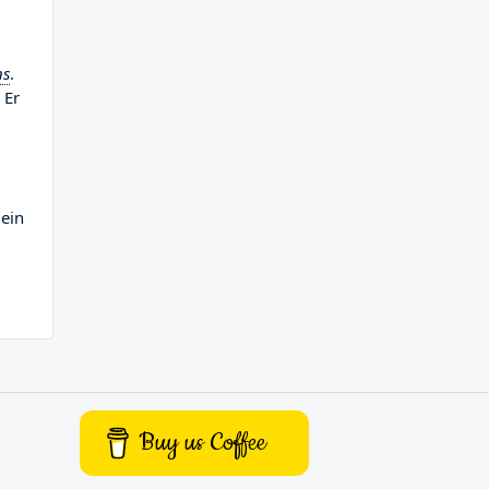
ns
.
 Er
 ein
Buy us Coffee