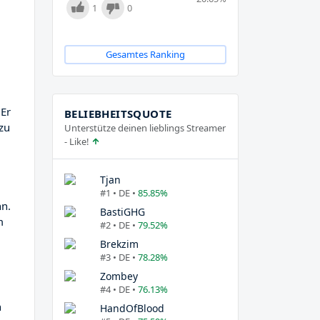
1
0
Gesamtes Ranking
 Er
BELIEBHEITSQUOTE
zu
Unterstütze deinen lieblings Streamer
- Like!
Tjan
#1 • DE •
85.85%
n.
BastiGHG
m
#2 • DE •
79.52%
Brekzim
#3 • DE •
78.28%
Zombey
#4 • DE •
76.13%
n
HandOfBlood