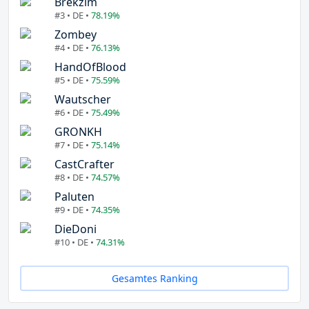
Brekzim
#3 • DE •
78.19%
Zombey
#4 • DE •
76.13%
HandOfBlood
#5 • DE •
75.59%
Wautscher
#6 • DE •
75.49%
GRONKH
#7 • DE •
75.14%
CastCrafter
#8 • DE •
74.57%
Paluten
#9 • DE •
74.35%
DieDoni
#10 • DE •
74.31%
Gesamtes Ranking