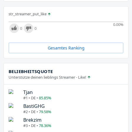
str_streamer_put_like
0.00
%
0
0
Gesamtes Ranking
BELIEBHEITSQUOTE
Unterstütze deinen lieblings Streamer - Like!
Tjan
#1 • DE •
85.85%
BastiGHG
#2 • DE •
79.58%
Brekzim
#3 • DE •
78.36%