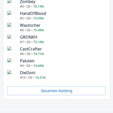
Zombey
#4 • DE •
76.13%
HandOfBlood
#5 • DE •
75.59%
Wautscher
#6 • DE •
75.49%
GRONKH
#7 • DE •
75.14%
CastCrafter
#8 • DE •
74.71%
Paluten
#9 • DE •
74.68%
DieDoni
#10 • DE •
74.31%
Gesamtes Ranking