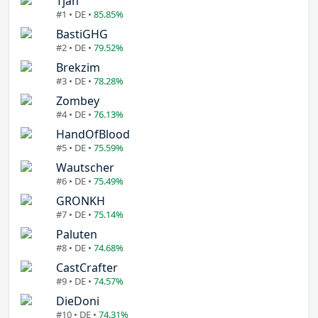
Tjan
#1 • DE •
85.85%
BastiGHG
#2 • DE •
79.52%
Brekzim
#3 • DE •
78.28%
Zombey
#4 • DE •
76.13%
HandOfBlood
#5 • DE •
75.59%
Wautscher
#6 • DE •
75.49%
GRONKH
#7 • DE •
75.14%
Paluten
#8 • DE •
74.68%
CastCrafter
#9 • DE •
74.57%
DieDoni
#10 • DE •
74.31%