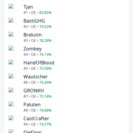
Tjan
#1 • DE •
85.85%
BastiGHG
#2 • DE •
79.52%
Brekzim
#3 • DE •
78.28%
Zombey
#4 • DE •
76.13%
HandOfBlood
#5 • DE •
75.59%
Wautscher
#6 • DE •
75.49%
GRONKH
#7 • DE •
75.14%
Paluten
#8 • DE •
74.68%
CastCrafter
#9 • DE •
74.57%
DieDoni