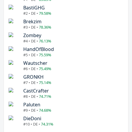
BastiGHG
#2 • DE •
79.58%
Brekzim
#3 • DE •
78.36%
Zombey
#4 • DE •
76.13%
HandOfBlood
#5 • DE •
75.59%
Wautscher
#6 • DE •
75.49%
GRONKH
#7 • DE •
75.14%
CastCrafter
#8 • DE •
74.71%
Paluten
#9 • DE •
74.68%
DieDoni
#10 • DE •
74.31%