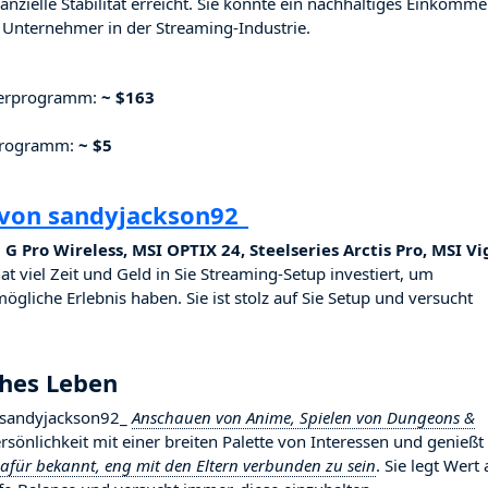
nzielle Stabilität erreicht. Sie konnte ein nachhaltiges Einkomm
Unternehmer in der Streaming-Industrie.
nerprogramm:
~ $163
rprogramm:
~ $5
 von sandyjackson92_
 G Pro Wireless, MSI OPTIX 24, Steelseries Arctis Pro, MSI Vi
at viel Zeit und Geld in Sie Streaming-Setup investiert, um
ögliche Erlebnis haben. Sie ist stolz auf Sie Setup und versucht
ches Leben
t sandyjackson92_
Anschauen von Anime, Spielen von Dungeons &
Persönlichkeit mit einer breiten Palette von Interessen und genießt 
dafür bekannt, eng mit den Eltern verbunden zu sein
. Sie legt Wert 