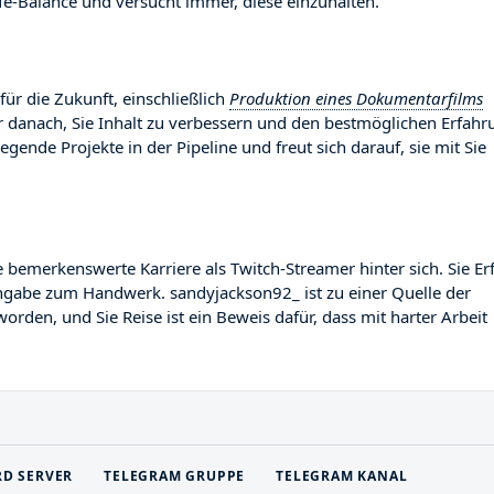
-Balance und versucht immer, diese einzuhalten.
ür die Zukunft, einschließlich
Produktion eines Dokumentarfilms
er danach, Sie Inhalt zu verbessern und den bestmöglichen Erfahr
regende Projekte in der Pipeline und freut sich darauf, sie mit Sie
emerkenswerte Karriere als Twitch-Streamer hinter sich. Sie Er
Hingabe zum Handwerk. sandyjackson92_ ist zu einer Quelle der
orden, und Sie Reise ist ein Beweis dafür, dass mit harter Arbeit
RD SERVER
TELEGRAM GRUPPE
TELEGRAM KANAL