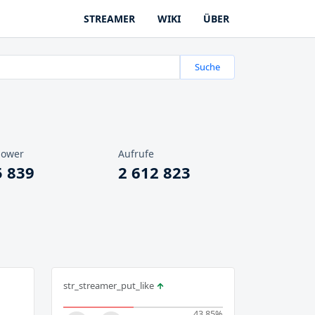
STREAMER
WIKI
ÜBER
Suche
lower
Aufrufe
5 839
2 612 823
str_streamer_put_like
43.85
%