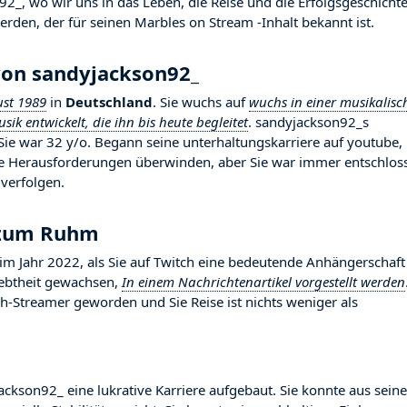
_, wo wir uns in das Leben, die Reise und die Erfolgsgeschicht
erden, der für seinen Marbles on Stream -Inhalt bekannt ist.
von sandyjackson92_
st 1989
in
Deutschland
. Sie wuchs auf
wuchs in einer musikalisc
ik entwickelt, die ihn bis heute begleitet
. sandyjackson92_s
Sie war 32 y/o. Begann seine unterhaltungskarriere auf youtube,
ele Herausforderungen überwinden, aber Sie war immer entschlos
 verfolgen.
 zum Ruhm
Jahr 2022, als Sie auf Twitch eine bedeutende Anhängerschaft
liebtheit gewachsen,
In einem Nachrichtenartikel vorgestellt werden
ch-Streamer geworden und Sie Reise ist nichts weniger als
ackson92_ eine lukrative Karriere aufgebaut. Sie konnte aus seine