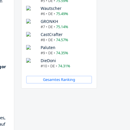
#5 • DE •
75.59%
en
Wautscher
#6 • DE •
75.49%
GRONKH
#7 • DE •
75.14%
CastCrafter
#8 • DE •
74.57%
Paluten
#9 • DE •
74.35%
DieDoni
#10 • DE •
74.31%
gor
Gesamtes Ranking
es,
auf