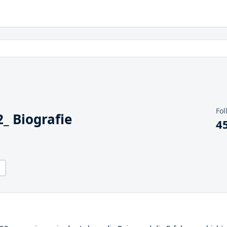
Fol
_ Biografie
4