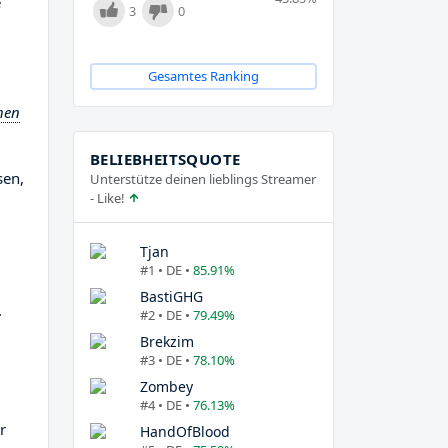
e
3
0
Gesamtes Ranking
hen
BELIEBHEITSQUOTE
sen,
Unterstütze deinen lieblings Streamer
- Like!
Tjan
#1 • DE •
85.91%
BastiGHG
.
#2 • DE •
79.49%
Brekzim
#3 • DE •
78.10%
Zombey
#4 • DE •
76.13%
r
HandOfBlood