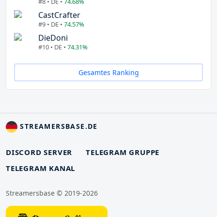
#8 • DE •
74.68%
CastCrafter
#9 • DE •
74.57%
DieDoni
#10 • DE •
74.31%
Gesamtes Ranking
STREAMERSBASE.DE
DISCORD SERVER
TELEGRAM GRUPPE
TELEGRAM KANAL
Streamersbase © 2019-2026