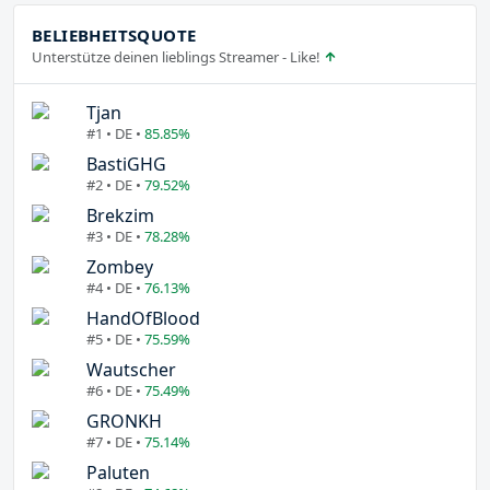
BELIEBHEITSQUOTE
Unterstütze deinen lieblings Streamer - Like!
Tjan
#1 • DE •
85.85%
BastiGHG
#2 • DE •
79.52%
Brekzim
#3 • DE •
78.28%
Zombey
#4 • DE •
76.13%
HandOfBlood
#5 • DE •
75.59%
Wautscher
#6 • DE •
75.49%
GRONKH
#7 • DE •
75.14%
Paluten