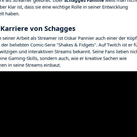
ere als Streamer geebnet. Über
schagges Familie
weiß man nich
aber klar ist, dass sie eine wichtige Rolle in seiner Entwicklung
elt haben.
 Karriere von Schagges
 seiner Arbeit als Streamer ist Oskar Pannier auch einer der Köp
 der beliebten Comic-Serie "Shakes & Fidgets". Auf Twitch ist er f
 witzigen und interaktiven Streams bekannt. Seine Fans lieben nic
eine Gaming-Skills, sondern auch, wie er kreative Sachen wie
nen in seine Streams einbaut.