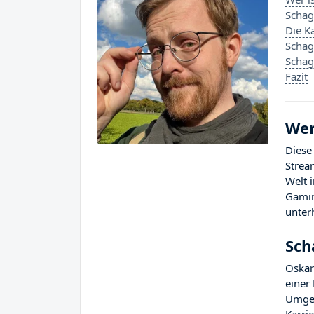
Schag
Die K
Schag
Schag
Fazit
Wer
Diese
Strea
Welt 
Gamin
unter
Sch
Oskar
einer
Umgeb