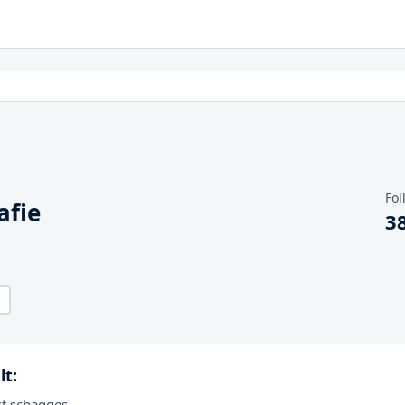
Fol
afie
3
lt:
st schagges