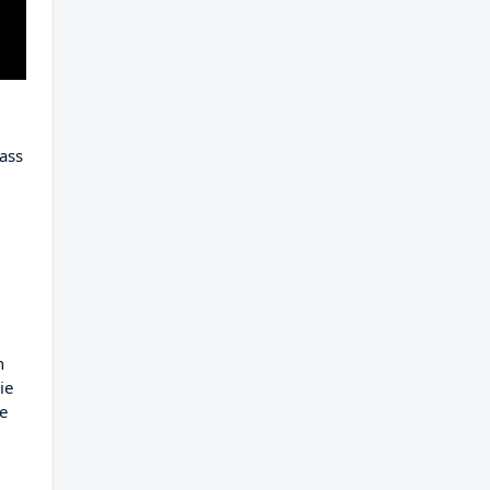
ass
n
ie
ie