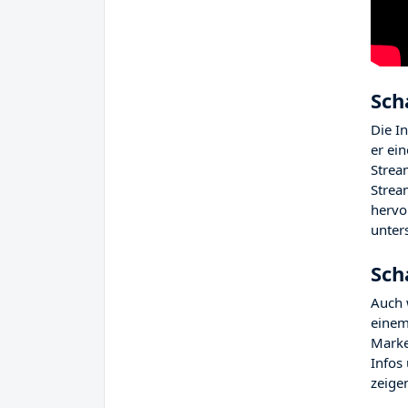
Sch
Die I
er ei
Strea
Strea
hervo
unters
Sch
Auch
einem 
Marke
Infos
zeige