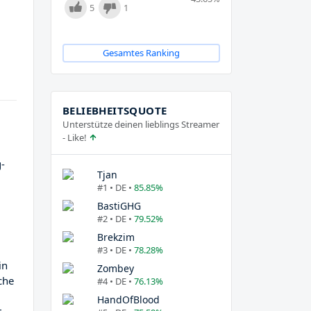
5
1
Gesamtes Ranking
BELIEBHEITSQUOTE
Unterstütze deinen lieblings Streamer
- Like!
g-
Tjan
#1 • DE •
85.85%
BastiGHG
#2 • DE •
79.52%
Brekzim
#3 • DE •
78.28%
in
Zombey
che
#4 • DE •
76.13%
HandOfBlood