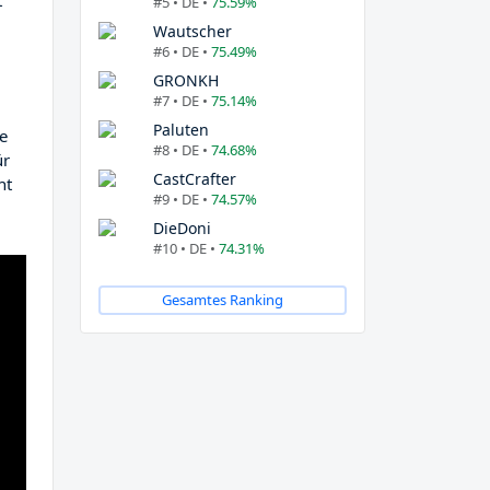
t
#5 • DE •
75.59%
Wautscher
#6 • DE •
75.49%
GRONKH
#7 • DE •
75.14%
Paluten
fe
#8 • DE •
74.68%
ür
CastCrafter
ht
#9 • DE •
74.57%
DieDoni
#10 • DE •
74.31%
Gesamtes Ranking