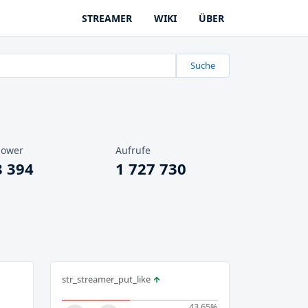
STREAMER
WIKI
ÜBER
Suche
lower
Aufrufe
8 394
1 727 730
str_streamer_put_like
43.65
%