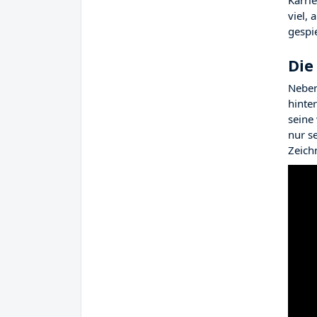
Karri
viel, 
gespi
Die
Neben
hinter
seine
nur s
Zeich