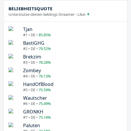
BELIEBHEITSQUOTE
Unterstütze deinen lieblings Streamer - Like!
Tjan
#1 • DE •
85.85%
BastiGHG
#2 • DE •
79.52%
Brekzim
#3 • DE •
78.28%
Zombey
#4 • DE •
76.13%
HandOfBlood
#5 • DE •
75.59%
Wautscher
#6 • DE •
75.49%
GRONKH
#7 • DE •
75.14%
Paluten
#8 • DE •
74.68%