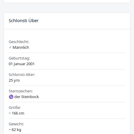
Schlonsti Über
Geschlecht:
♂️ Männlich
Geburtstag:
01 Januar 2001
Schlonsti Alter:
25 y/o
Sternzeichen:
♑ der Steinbock
Größe:
~ 166 cm
Gewicht:
~ 62 kg