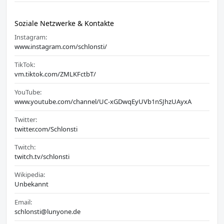
Soziale Netzwerke & Kontakte
Instagram:
www.instagram.com/schlonsti/
TikTok:
vm.tiktok.com/ZMLKFctbT/
YouTube:
www.youtube.com/channel/UC-xGDwqEyUVb1nSJhzUAyxA
Twitter:
twitter.com/Schlonsti
Twitch:
twitch.tv/schlonsti
Wikipedia:
Unbekannt
Email:
schlonsti@lunyone.de