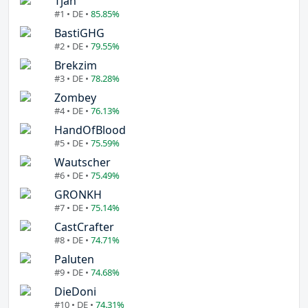
Tjan
#1 • DE •
85.85%
BastiGHG
#2 • DE •
79.55%
Brekzim
#3 • DE •
78.28%
Zombey
#4 • DE •
76.13%
HandOfBlood
#5 • DE •
75.59%
Wautscher
#6 • DE •
75.49%
GRONKH
#7 • DE •
75.14%
CastCrafter
#8 • DE •
74.71%
Paluten
#9 • DE •
74.68%
DieDoni
#10 • DE •
74.31%