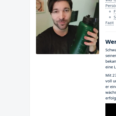
Persö
F
S
Fazit
Wer
Schwa
seine
bekan
eine 
Mit 2
voll 
er ei
wächs
erfol