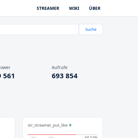
STREAMER
WIKI
ÜBER
Suche
lower
Aufrufe
9 561
693 854
str_streamer_put_like
68.53
%