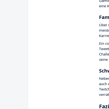
Gamin
eine 
Fami
Über
meist
Karri
Ein co
Tweet 
Chall
seine
Sch
Neben
auch 
Twitc
verrät
Faz