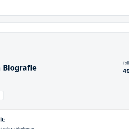
Fol
Biografie
4
lt:
st schwabbeltown