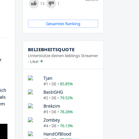
13
1
Gesamtes Ranking
BELIEBHEITSQUOTE
Unterstütze deinen lieblings Streamer
r
- Like!
Tjan
#1 • DE •
85.85%
ich
BastiGHG
als
#2 • DE •
79.52%
dem
Brekzim
#3 • DE •
78.28%
Zombey
#4 • DE •
76.13%
HandOfBlood