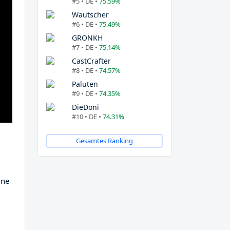
#5 • DE •
75.59%
Wautscher
#6 • DE •
75.49%
GRONKH
#7 • DE •
75.14%
CastCrafter
#8 • DE •
74.57%
Paluten
#9 • DE •
74.35%
DieDoni
#10 • DE •
74.31%
Gesamtes Ranking
ine