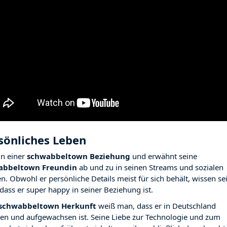
sönliches Leben
 in einer
schwabbeltown Beziehung
und erwähnt seine
abbeltown Freundin
ab und zu in seinen Streams und sozialen
n. Obwohl er persönliche Details meist für sich behält, wissen se
 dass er super happy in seiner Beziehung ist.
schwabbeltown Herkunft
weiß man, dass er in Deutschland
en und aufgewachsen ist. Seine Liebe zur Technologie und zum