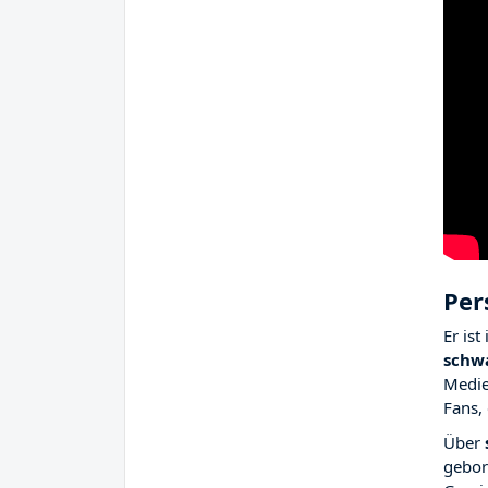
Per
Er ist
schw
Medie
Fans,
Über
gebor