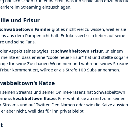
g hat sich schon früh entwickelt, was ihn schließlich dazu bracht
Karriere im Streaming einzuschlagen.
lie und Frisur
schwabbeltown Familie
gibt es nicht viel zu wissen, weil er sie
ens aus dem Rampenlicht hält. Er fokussiert sich lieber auf seine
ere und seine Fans.
oler Aspekt seines Styles ist
schwabbeltown Frisur
. In einem
meinte er, dass er eine "coole neue Frisur" hat und stellte sogar 
enge für seine Zuschauer: Wenn niemand während seines Stream
 Frisur kommentiert, würde er als Strafe 100 Subs annehmen.
wabbeltown's Katze
 seinen Streams und seiner Online-Präsenz hat Schwabbeltown
eine
schwabbeltown Katze
. Er erwähnt sie ab und zu in seinen
h-Streams und auf Twitter. Den Namen oder wie die Katze aussieh
 er aber nicht, weil das für ihn privat bleibt.
it