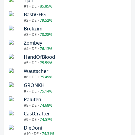
Tjan
#1 • DE •
85.85%
BastiGHG
#2 • DE •
79.52%
Brekzim
#3 • DE •
78.28%
Zombey
#4 • DE •
76.13%
HandOfBlood
#5 • DE •
75.59%
Wautscher
#6 • DE •
75.49%
GRONKH
#7 • DE •
75.14%
Paluten
#8 • DE •
74.68%
CastCrafter
#9 • DE •
74.57%
DieDoni
#10 • DE •
74.31%