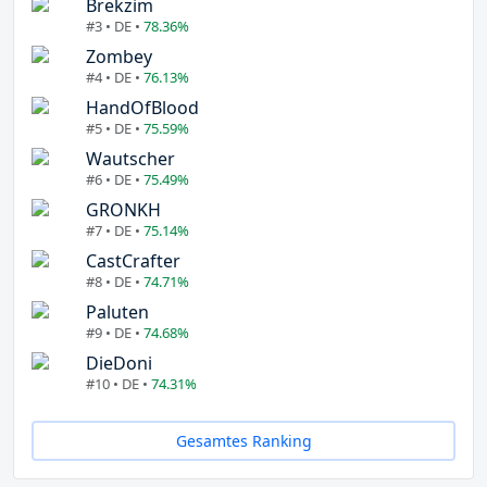
Brekzim
#3 • DE •
78.36%
Zombey
#4 • DE •
76.13%
HandOfBlood
#5 • DE •
75.59%
Wautscher
#6 • DE •
75.49%
GRONKH
#7 • DE •
75.14%
CastCrafter
#8 • DE •
74.71%
Paluten
#9 • DE •
74.68%
DieDoni
#10 • DE •
74.31%
Gesamtes Ranking