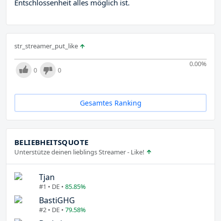
Entschlossenheit alles möglich ist.
str_streamer_put_like
0.00
%
0
0
Gesamtes Ranking
BELIEBHEITSQUOTE
Unterstütze deinen lieblings Streamer - Like!
Tjan
#1 • DE •
85.85%
BastiGHG
#2 • DE •
79.58%