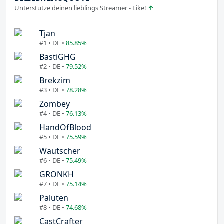
Unterstütze deinen lieblings Streamer - Like!
Tjan
#1 • DE •
85.85%
BastiGHG
#2 • DE •
79.52%
Brekzim
#3 • DE •
78.28%
Zombey
#4 • DE •
76.13%
HandOfBlood
#5 • DE •
75.59%
Wautscher
#6 • DE •
75.49%
GRONKH
#7 • DE •
75.14%
Paluten
#8 • DE •
74.68%
CastCrafter