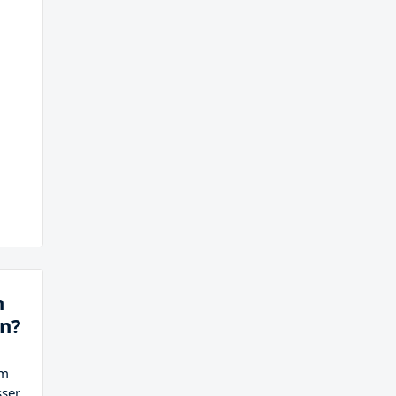
n
en?
em
sser