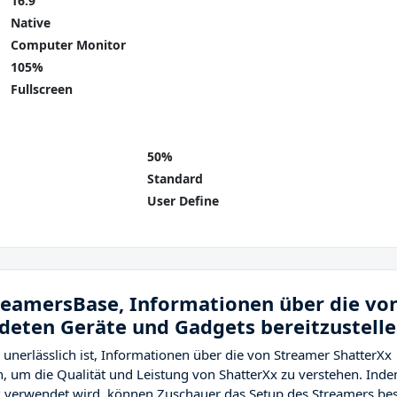
16:9
Native
Computer Monitor
105%
Fullscreen
50%
Standard
User Define
treamersBase, Informationen über die vo
eten Geräte und Gadgets bereitzustell
unerlässlich ist, Informationen über die von Streamer ShatterXx
, um die Qualität und Leistung von ShatterXx zu verstehen. Ind
x verwendet wird, können Zuschauer das Setup des Streamers be