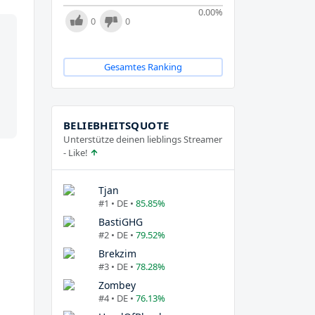
0.00
%
0
0
Gesamtes Ranking
BELIEBHEITSQUOTE
Unterstütze deinen lieblings Streamer
- Like!
Tjan
#1 • DE •
85.85%
BastiGHG
#2 • DE •
79.52%
Brekzim
#3 • DE •
78.28%
Zombey
#4 • DE •
76.13%