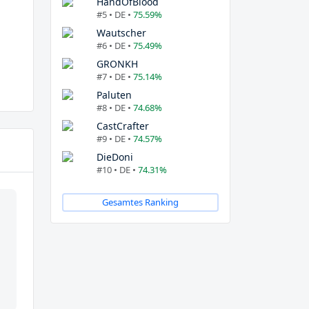
HandOfBlood
#5 • DE •
75.59%
Wautscher
#6 • DE •
75.49%
GRONKH
#7 • DE •
75.14%
Paluten
#8 • DE •
74.68%
CastCrafter
#9 • DE •
74.57%
DieDoni
#10 • DE •
74.31%
Gesamtes Ranking