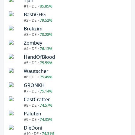
Tjan
#1 • DE •
85.85%
BastiGHG
#2 • DE •
79.52%
Brekzim
#3 • DE •
78.28%
Zombey
#4 • DE •
76.13%
HandOfBlood
#5 • DE •
75.59%
Wautscher
#6 • DE •
75.49%
GRONKH
#7 • DE •
75.14%
CastCrafter
#8 • DE •
74.57%
Paluten
#9 • DE •
74.35%
DieDoni
#10 • DE •
74.31%