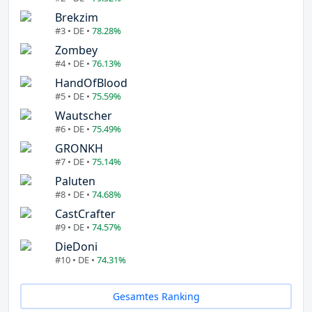
Brekzim
#3 • DE •
78.28%
Zombey
#4 • DE •
76.13%
HandOfBlood
#5 • DE •
75.59%
Wautscher
#6 • DE •
75.49%
GRONKH
#7 • DE •
75.14%
Paluten
#8 • DE •
74.68%
CastCrafter
#9 • DE •
74.57%
DieDoni
#10 • DE •
74.31%
Gesamtes Ranking