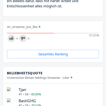
ein Beweis dafür, dass mit harter Arbeit und
Entschlossenheit alles möglich ist.
str_streamer_put_like
51.01
%
4
0
Gesamtes Ranking
BELIEBHEITSQUOTE
Unterstütze deinen lieblings Streamer - Like!
Tjan
#1 • DE •
85.85%
BastiGHG
#2 • DE •
79.52%