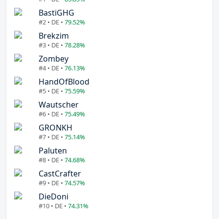
BastiGHG
#2 • DE •
79.52%
Brekzim
#3 • DE •
78.28%
Zombey
#4 • DE •
76.13%
HandOfBlood
#5 • DE •
75.59%
Wautscher
#6 • DE •
75.49%
GRONKH
#7 • DE •
75.14%
Paluten
#8 • DE •
74.68%
CastCrafter
#9 • DE •
74.57%
DieDoni
#10 • DE •
74.31%