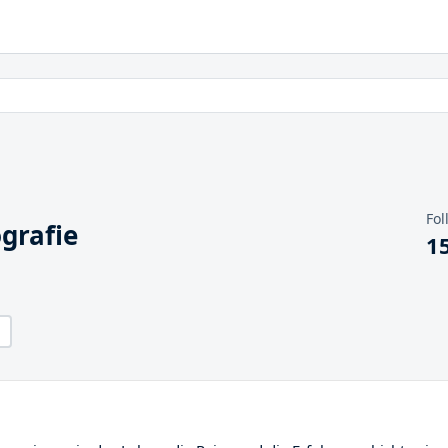
Fol
ografie
1