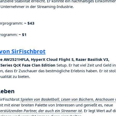
nzielle Stabilität erreicht. Er konnte ein nachhaltiges Einkomme
Unternehmer in der Streaming-Industrie.
nerprogramm:
~ $43
rprogramm:
~ $1
von SirFischbrot
e AW2521HFLA, HyperX Cloud Flight S, Razer Basilisk V3,
Series QcK Faze Clan Edition
Setup. Er hat viel Zeit und Geld in
n, dass Er Zuschauer das bestmögliche Erlebnis haben. Er ist stol
alität zu bieten.
 Leben
SirFischbrot
Spielen von Basketball, Lesen von Büchern, Anschauen
keit mit einer breiten Palette von Interessen und genießt es, neue
erstützenden Partner, der auch ein Streamer ist
. Er legt Wert auf d