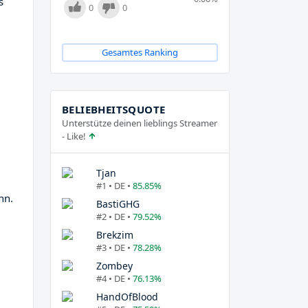
s
0
0
Gesamtes Ranking
BELIEBHEITSQUOTE
Unterstütze deinen lieblings Streamer
- Like!
Tjan
#1 • DE •
85.85%
nn.
BastiGHG
#2 • DE •
79.52%
Brekzim
#3 • DE •
78.28%
Zombey
#4 • DE •
76.13%
HandOfBlood