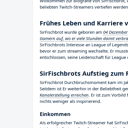
Willkommen zur Biografie von SirFischbrot, w
beliebten Twitch-Streamers vertiefen werden,
Frühes Leben und Karriere v
SirFischbrot wurde geboren am
04 Dezember
Gamern auf, wo er viele Stunden damit verbrac
SirFischbrots Interesse an League of Legends
bevor er zum streaming wechselte. Er muss
entschlossen, seine Leidenschaft für League 
SirFischbrots Aufstieg zum
SirFischbrot Durchbruchsmoment kam im Jah
Seitdem ist Er weiterhin in der Beliebtheit 
Kanalerstellung erreichen
. Er ist zum Vorbil
nichts weniger als inspirierend.
Einkommen
Als erfolgreicher Twitch-Streamer hat SirFisc