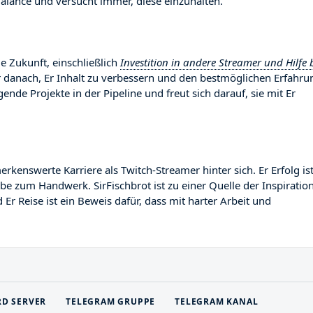
lance und versucht immer, diese einzuhalten.
ie Zukunft, einschließlich
Investition in andere Streamer und Hilfe 
r danach, Er Inhalt zu verbessern und den bestmöglichen Erfahru
gende Projekte in der Pipeline und freut sich darauf, sie mit Er
enswerte Karriere als Twitch-Streamer hinter sich. Er Erfolg is
abe zum Handwerk. SirFischbrot ist zu einer Quelle der Inspiratio
r Reise ist ein Beweis dafür, dass mit harter Arbeit und
RD SERVER
TELEGRAM GRUPPE
TELEGRAM KANAL