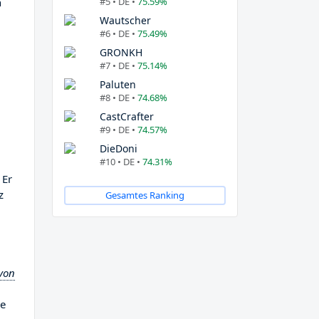
#5 • DE •
75.59%
n
Wautscher
#6 • DE •
75.49%
GRONKH
#7 • DE •
75.14%
Paluten
#8 • DE •
74.68%
CastCrafter
#9 • DE •
74.57%
DieDoni
#10 • DE •
74.31%
 Er
z
Gesamtes Ranking
 von
ie