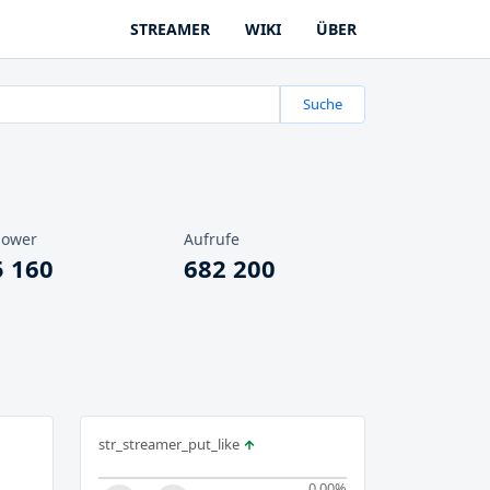
STREAMER
WIKI
ÜBER
Suche
lower
Aufrufe
5 160
682 200
str_streamer_put_like
0.00
%