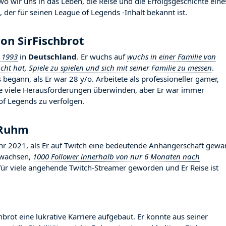
o wir uns in das Leben, die Reise und die Erfolgsgeschichte eine
 der für seinen League of Legends -Inhalt bekannt ist.
on SirFischbrot
 1993
in
Deutschland
. Er wuchs auf
wuchs in einer Familie von
ht hat, Spiele zu spielen und sich mit seiner Familie zu messen
.
 begann, als Er war 28 y/o. Arbeitete als professioneller gamer,
te viele Herausforderungen überwinden, aber Er war immer
of Legends zu verfolgen.
 Ruhm
r 2021, als Er auf Twitch eine bedeutende Anhängerschaft gewa
gewachsen,
1000 Follower innerhalb von nur 6 Monaten nach
d für viele angehende Twitch-Streamer geworden und Er Reise ist
hbrot eine lukrative Karriere aufgebaut. Er konnte aus seiner