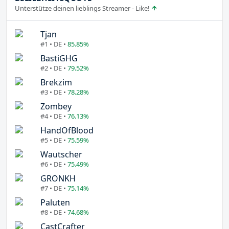
Unterstütze deinen lieblings Streamer - Like!
Tjan
#1 • DE •
85.85%
BastiGHG
#2 • DE •
79.52%
Brekzim
#3 • DE •
78.28%
Zombey
#4 • DE •
76.13%
HandOfBlood
#5 • DE •
75.59%
Wautscher
#6 • DE •
75.49%
GRONKH
#7 • DE •
75.14%
Paluten
#8 • DE •
74.68%
CastCrafter