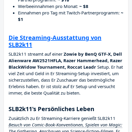
Werbeeinnahmen pro Monat:
~ $8
Einnahmen pro Tag mit Twitch-Partnerprogramm:
~
$1
Die Streaming-Ausstattung von
SLB2k11
SLB2k11 streamt auf einer
Zowie by BenQ GTF-X, Dell
Alienware AW2521HFLA, Razer Hammerhead, Razer
BlackWidow Tournament, Roccat Leadr
Setup. Er hat
viel Zeit und Geld in Er Streaming-Setup investiert, um
sicherzustellen, dass Er Zuschauer das bestmögliche
Erlebnis haben. Er ist stolz auf Er Setup und versucht
immer, die beste Qualität zu bieten.
SLB2k11's Persönliches Leben
Zusätzlich zu Er Streaming-Karriere genießt SLB2k11
Besuch von Comic-Book-Konventionen, Spielen von Magic:
The Gathering, Anschauen von Science-Fiction-Filmen
. Er