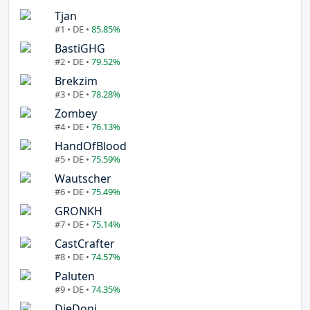
Tjan
#1 • DE •
85.85%
BastiGHG
#2 • DE •
79.52%
Brekzim
#3 • DE •
78.28%
Zombey
#4 • DE •
76.13%
HandOfBlood
#5 • DE •
75.59%
Wautscher
#6 • DE •
75.49%
GRONKH
#7 • DE •
75.14%
CastCrafter
#8 • DE •
74.57%
Paluten
#9 • DE •
74.35%
DieDoni