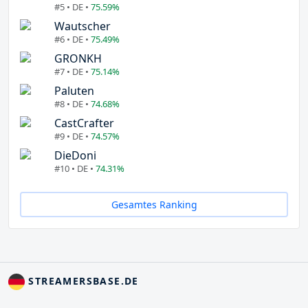
#5 • DE •
75.59%
Wautscher
#6 • DE •
75.49%
GRONKH
#7 • DE •
75.14%
Paluten
#8 • DE •
74.68%
CastCrafter
#9 • DE •
74.57%
DieDoni
#10 • DE •
74.31%
Gesamtes Ranking
STREAMERSBASE.DE