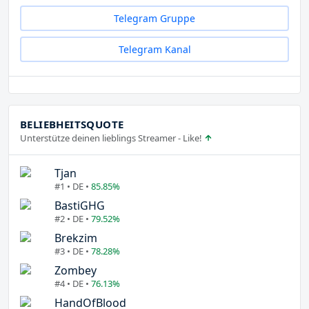
Telegram Gruppe
Telegram Kanal
BELIEBHEITSQUOTE
Unterstütze deinen lieblings Streamer - Like!
Tjan
#1 • DE •
85.85%
BastiGHG
#2 • DE •
79.52%
Brekzim
#3 • DE •
78.28%
Zombey
#4 • DE •
76.13%
HandOfBlood