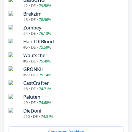
#2 • DE •
79.58%
Brekzim
#3 • DE •
78.36%
Zombey
#4 • DE •
76.13%
HandOfBlood
#5 • DE •
75.59%
Wautscher
#6 • DE •
75.49%
GRONKH
#7 • DE •
75.14%
CastCrafter
#8 • DE •
74.71%
Paluten
#9 • DE •
74.68%
DieDoni
#10 • DE •
74.31%
Gesamtes Ranking