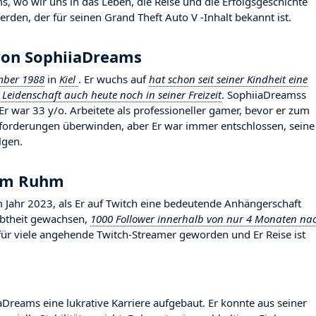
 wo wir uns in das Leben, die Reise und die Erfolgsgeschichte
erden, der für seinen Grand Theft Auto V -Inhalt bekannt ist.
von SophiiaDreams
mber 1988
in
Kiel
. Er wuchs auf
hat schon seit seiner Kindheit eine
 Leidenschaft auch heute noch in seiner Freizeit
. SophiiaDreamss
Er war 33 y/o. Arbeitete als professioneller gamer, bevor er zum
sforderungen überwinden, aber Er war immer entschlossen, seine
lgen.
zum Ruhm
hr 2023, als Er auf Twitch eine bedeutende Anhängerschaft
iebtheit gewachsen,
1000 Follower innerhalb von nur 4 Monaten na
d für viele angehende Twitch-Streamer geworden und Er Reise ist
aDreams eine lukrative Karriere aufgebaut. Er konnte aus seiner