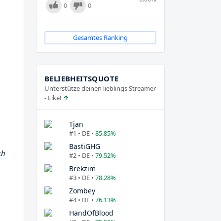
0
0
Gesamtes Ranking
BELIEBHEITSQUOTE
Unterstütze deinen lieblings Streamer
- Like!
Tjan
#1 • DE •
85.85%
BastiGHG
ch
#2 • DE •
79.52%
Brekzim
#3 • DE •
78.28%
Zombey
#4 • DE •
76.13%
HandOfBlood