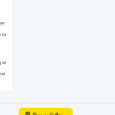
 um
m zu
 ist
und