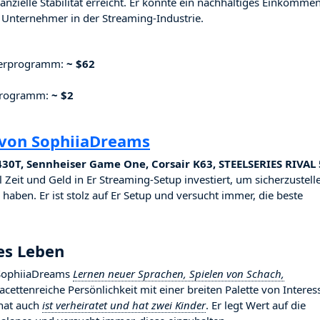
nzielle Stabilität erreicht. Er konnte ein nachhaltiges Einkomme
Unternehmer in der Streaming-Industrie.
nerprogramm:
~ $62
rprogramm:
~ $2
 von SophiiaDreams
30T, Sennheiser Game One, Corsair K63, STEELSERIES RIVAL 
l Zeit und Geld in Er Streaming-Setup investiert, um sicherzustell
haben. Er ist stolz auf Er Setup und versucht immer, die beste
es Leben
t SophiiaDreams
Lernen neuer Sprachen, Spielen von Schach,
e facettenreiche Persönlichkeit mit einer breiten Palette von Intere
 hat auch
ist verheiratet und hat zwei Kinder
. Er legt Wert auf die