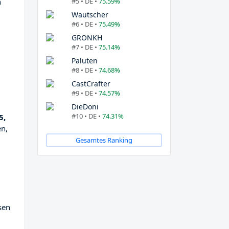
#5 • DE •
75.59%
n
Wautscher
#6 • DE •
75.49%
GRONKH
#7 • DE •
75.14%
Paluten
#8 • DE •
74.68%
CastCrafter
#9 • DE •
74.57%
DieDoni
#10 • DE •
74.31%
5,
en,
Gesamtes Ranking
ssen