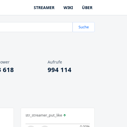
STREAMER
WIKI
ÜBER
Suche
lower
Aufrufe
3 618
994 114
str_streamer_put_like
0.00
%