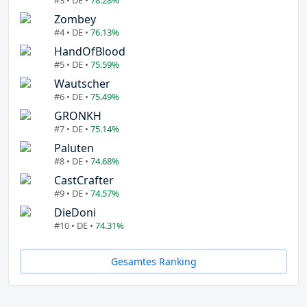
Zombey
#4 • DE •
76.13%
HandOfBlood
#5 • DE •
75.59%
Wautscher
#6 • DE •
75.49%
GRONKH
#7 • DE •
75.14%
Paluten
#8 • DE •
74.68%
CastCrafter
#9 • DE •
74.57%
DieDoni
#10 • DE •
74.31%
Gesamtes Ranking