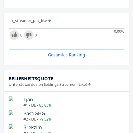
str_streamer_put_like
0.00
%
0
0
Gesamtes Ranking
BELIEBHEITSQUOTE
Unterstütze deinen lieblings Streamer - Like!
Tjan
#1 • DE •
85.85%
BastiGHG
#2 • DE •
79.52%
Brekzim
#3 • DE •
78.28%