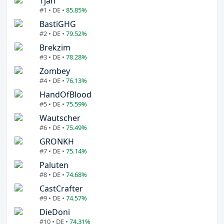
Tjan
#1 • DE •
85.85%
BastiGHG
#2 • DE •
79.52%
Brekzim
#3 • DE •
78.28%
Zombey
#4 • DE •
76.13%
HandOfBlood
#5 • DE •
75.59%
Wautscher
#6 • DE •
75.49%
GRONKH
#7 • DE •
75.14%
Paluten
#8 • DE •
74.68%
CastCrafter
#9 • DE •
74.57%
DieDoni
#10 • DE •
74.31%