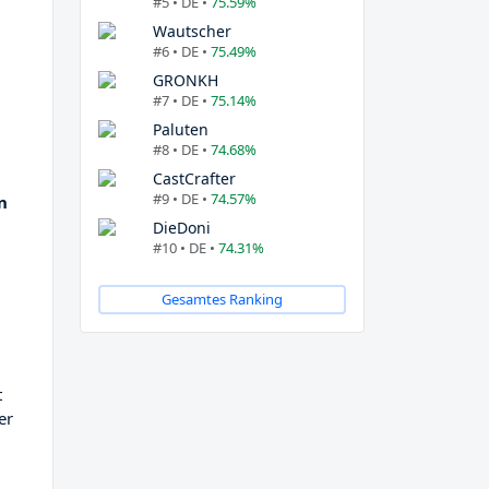
#5 • DE •
75.59%
Wautscher
#6 • DE •
75.49%
GRONKH
#7 • DE •
75.14%
Paluten
#8 • DE •
74.68%
CastCrafter
#9 • DE •
74.57%
n
,
DieDoni
#10 • DE •
74.31%
Gesamtes Ranking
t
er