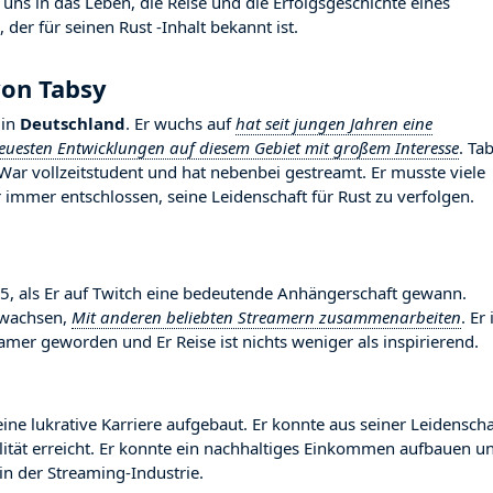
uns in das Leben, die Reise und die Erfolgsgeschichte eines
der für seinen Rust -Inhalt bekannt ist.
von Tabsy
in
Deutschland
. Er wuchs auf
hat seit jungen Jahren eine
neuesten Entwicklungen auf diesem Gebiet mit großem Interesse
. Ta
 War vollzeitstudent und hat nebenbei gestreamt. Er musste viele
mmer entschlossen, seine Leidenschaft für Rust zu verfolgen.
 als Er auf Twitch eine bedeutende Anhängerschaft gewann.
gewachsen,
Mit anderen beliebten Streamern zusammenarbeiten
. Er 
mer geworden und Er Reise ist nichts weniger als inspirierend.
ine lukrative Karriere aufgebaut. Er konnte aus seiner Leidenscha
ilität erreicht. Er konnte ein nachhaltiges Einkommen aufbauen u
n der Streaming-Industrie.