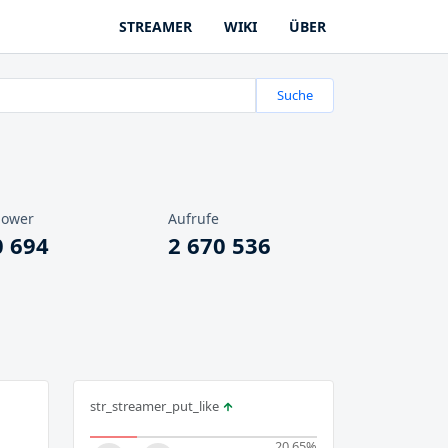
STREAMER
WIKI
ÜBER
Suche
lower
Aufrufe
0 694
2 670 536
str_streamer_put_like
20.65
%