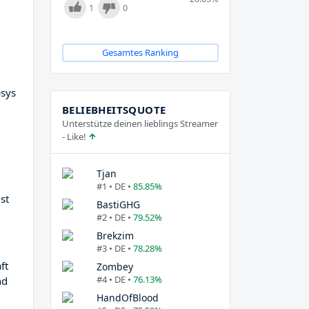
1
0
Gesamtes Ranking
bsys
BELIEBHEITSQUOTE
Unterstütze deinen lieblings Streamer
- Like!
Tjan
#1 • DE •
85.85%
ist
BastiGHG
#2 • DE •
79.52%
Brekzim
#3 • DE •
78.28%
ft
Zombey
#4 • DE •
76.13%
nd
HandOfBlood