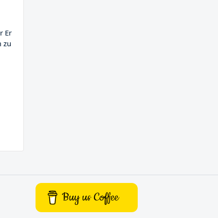
r Er
m zu
Buy us Coffee